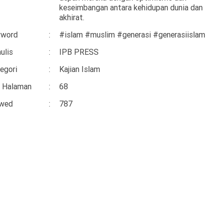
keseimbangan antara kehidupan dunia dan
akhirat.
yword
#islam #muslim #generasi #generasiislam
ulis
IPB PRESS
egori
Kajian Islam
 Halaman
68
ewed
787