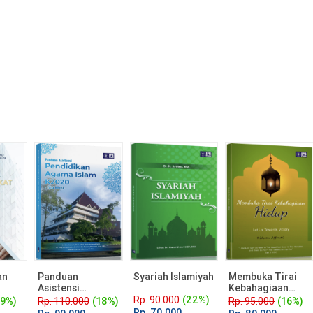
an
Panduan
Syariah Islamiyah
Membuka Tirai
Asistensi
Kebahagiaan
Pendidikan
Hidup
Rp. 90.000
(22%)
19%)
Rp. 110.000
(18%)
Rp. 95.000
(16%)
Agama Islam
Rp. 70.000