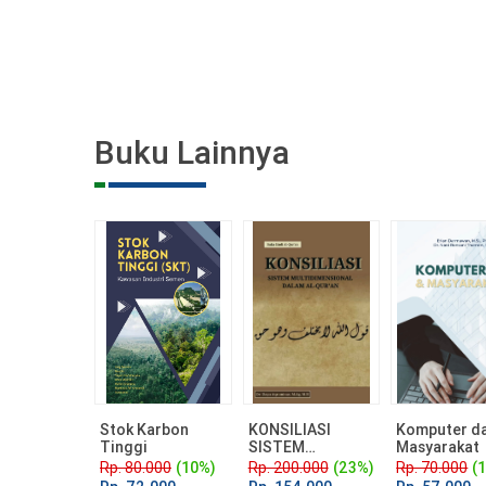
Buku Lainnya
Stok Karbon
KONSILIASI
Komputer d
Tinggi
SISTEM
Masyarakat
MULTIDIMENSIO
Rp. 80.000
(10%)
Rp. 200.000
(23%)
Rp. 70.000
(
NAL DALAM AL-