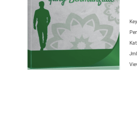
Ke
Pen
Kat
Jml
Vi