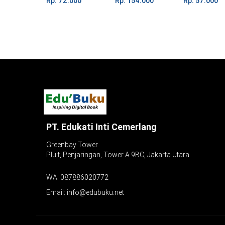
Rp. 72.000
Rp. 154.000
Rp. 57.000
QUR’AN
PT. Edukati Inti Cemerlang
Greenbay Tower
Pluit, Penjaringan, Tower A 9BC, Jakarta Utara
WA:
087886020772
Email:
info@edubuku.net